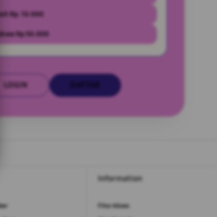
it Rp. 10.000
draw Rp 50.000
LOGIN
DAFTAR
Information
ber
Fitur Akses