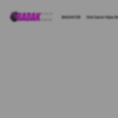
Skip
to
content
BADAK138
Slot Gacor Hijau 