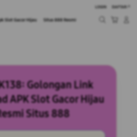
LOGIN
DAFTAR
Cari
Troli
Login/Sign-Up
k Slot Gacor Hijau
Situs 888 Resmi
Cari
138: Golongan Link
d APK Slot Gacor Hijau
Resmi Situs 888