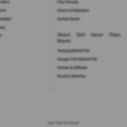
n Baru
Fitur Pemula
ord
Aturan & Kebijakan
ansaksi
Kontak Resmi
kasi
About Slot Gacor Hijau
P
Resmi
Tentang BADAK138
Kenapa Pilih BADAK138
Partner & Affiliate
Brand & Identitas
Ingin Tetap Terhubung?