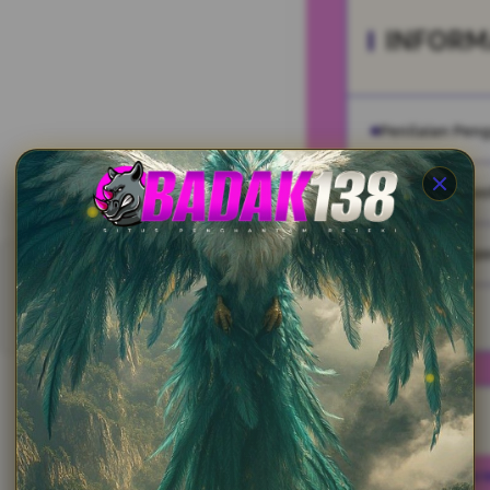
INFORM
Penilaian Pen
Minimal Depos
Layanan Suppo
+4 lebih
banyak
Platform
BONUS NEW 